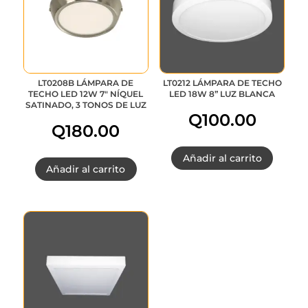
Q315.00.
Q252.00.
LT0208B LÁMPARA DE
LT0212 LÁMPARA DE TECHO
TECHO LED 12W 7″ NÍQUEL
LED 18W 8” LUZ BLANCA
SATINADO, 3 TONOS DE LUZ
Q
100.00
Q
180.00
Añadir al carrito
Añadir al carrito