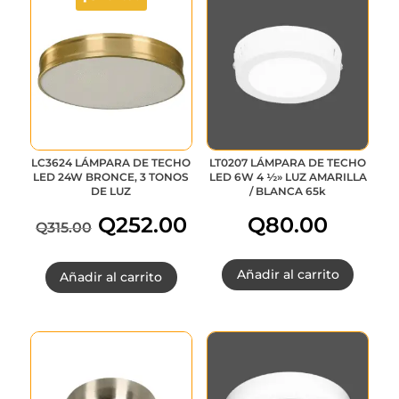
LC3624 LÁMPARA DE TECHO
LT0207 LÁMPARA DE TECHO
LED 24W BRONCE, 3 TONOS
LED 6W 4 ½» LUZ AMARILLA
DE LUZ
/ BLANCA 65k
Q
252.00
Q
80.00
Q
315.00
El
El
Añadir al carrito
Añadir al carrito
precio
precio
original
actual
era:
es: