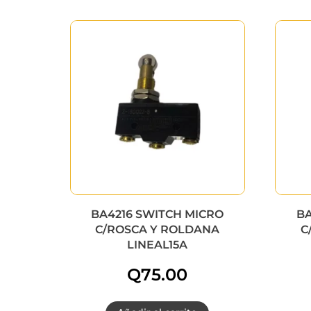
BA4216 SWITCH MICRO
BA
C/ROSCA Y ROLDANA
C
LINEAL15A
Q
75.00