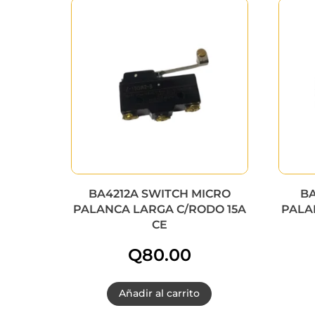
BA4212A SWITCH MICRO
BA
PALANCA LARGA C/RODO 15A
PALA
CE
Q
80.00
Añadir al carrito