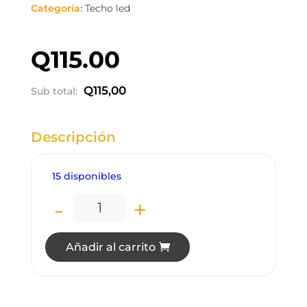
Categoría:
Techo led
Q
115.00
Q
115,00
Sub total:
Descripción
15 disponibles
-
+
LT0212GA LÁMPARA DE TECHO LED 18W
Añadir al carrito