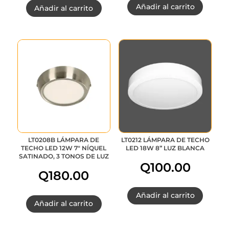
Añadir al carrito
Añadir al carrito
precio
precio
original
actual
era:
es:
Q315.00.
Q252.00.
LT0208B LÁMPARA DE
LT0212 LÁMPARA DE TECHO
TECHO LED 12W 7″ NÍQUEL
LED 18W 8” LUZ BLANCA
SATINADO, 3 TONOS DE LUZ
Q
100.00
Q
180.00
Añadir al carrito
Añadir al carrito