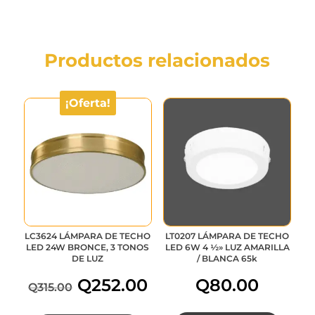
Productos relacionados
¡Oferta!
LC3624 LÁMPARA DE TECHO
LT0207 LÁMPARA DE TECHO
LED 24W BRONCE, 3 TONOS
LED 6W 4 ½» LUZ AMARILLA
DE LUZ
/ BLANCA 65k
Q
252.00
Q
80.00
Q
315.00
El
El