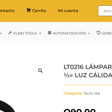
ontacto
Carrito
Mi cuenta
KLEIN TOOLS
AUTOMATIZACIÓN
GENE
LT0216 LÁMPAR
½» LUZ CÁLIDA
Categoría:
Techo led
Q
90.00