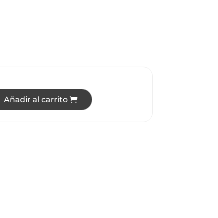
Añadir al carrito
RA DE TECHO LED 6W 4 ½" LUZ CÁLIDA / BLANCA 65K cantid