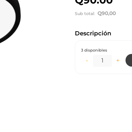
Q
90,00
Sub total:
Descripción
3 disponibles
-
+
LT0216 LÁMPA