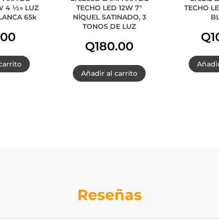
 4 ½» LUZ
TECHO LED 12W 7″
TECHO LE
LANCA 65k
NÍQUEL SATINADO, 3
B
TONOS DE LUZ
.00
Q
1
Q
180.00
carrito
Añadir
Añadir al carrito
Reseñas