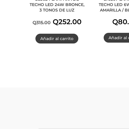
TECHO LED 24W BRONCE,
TECHO LED 6W
3 TONOS DE LUZ
AMARILLA / B
El
El
Q
252.00
Q
80
Q
315.00
precio
precio
Añadir al 
Añadir al carrito
original
actual
era:
es:
Q315.00.
Q252.00.