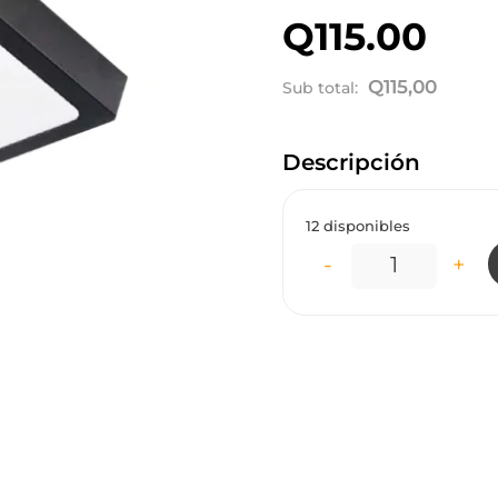
Q
115.00
Q
115,00
Sub total:
Descripción
12 disponibles
-
+
LT0212H LÁ