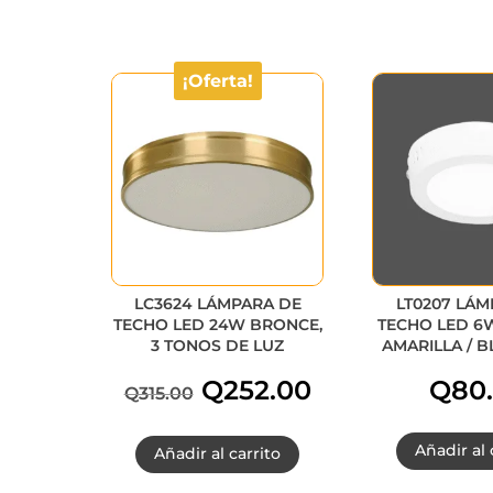
¡Oferta!
LC3624 LÁMPARA DE
LT0207 LÁM
TECHO LED 24W BRONCE,
TECHO LED 6W
3 TONOS DE LUZ
AMARILLA / B
El
El
Q
252.00
Q
80
Q
315.00
precio
precio
Añadir al 
Añadir al carrito