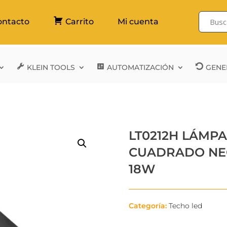
ontacto
Carrito
Mi cuenta
KLEIN TOOLS
AUTOMATIZACIÓN
GENE
LT0212H LÁMP
CUADRADO NEG
18W
Categoría:
Techo led