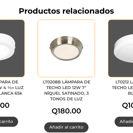
Productos relacionados
PARA DE
LT0208B LÁMPARA DE
LT0212 
 4 ½» LUZ
TECHO LED 12W 7″
TECHO LE
LANCA 65k
NÍQUEL SATINADO, 3
B
TONOS DE LUZ
.00
Q
1
Q
180.00
carrito
Añadir
Añadir al carrito