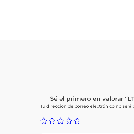
original
actual
era:
es:
Q315.00.
Q252.00.
Sé el primero en valora
Tu dirección de correo electrónico no será 