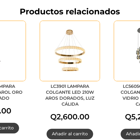
Productos relacionados
ÁMPARA
LC3901 LAMPARA
LC5605
AROL ORO
COLGANTE LED 210W
COLGAN
ADO
AROS DORADOS, LUZ
VIDRIO
CÁLIDA
C
.00
Q
2,600.00
Q
5,
carrito
Añadir al carrito
Añadir