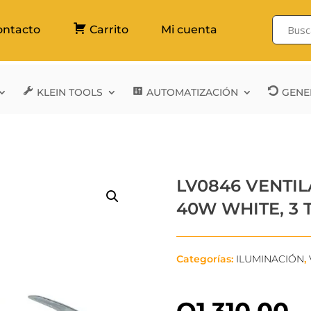
ontacto
Carrito
Mi cuenta
KLEIN TOOLS
AUTOMATIZACIÓN
GENE
LV0846 VENTIL
40W WHITE, 3 
Categorías:
ILUMINACIÓN
,
Q
1,310.00