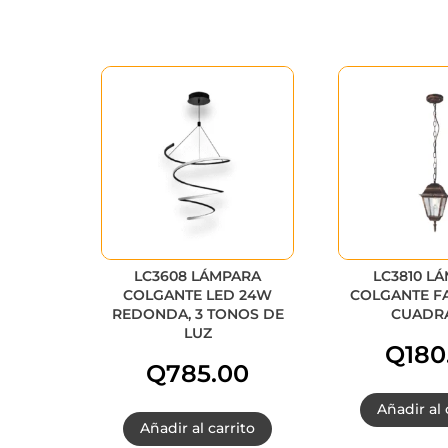
LC3608 LÁMPARA
LC3810 L
COLGANTE LED 24W
COLGANTE F
REDONDA, 3 TONOS DE
CUADR
LUZ
Q
180
Q
785.00
Añadir al 
Añadir al carrito