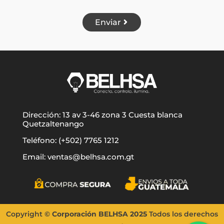
Enviar
Dirección: 13 av 3-46 zona 3 Cuesta blanca
Quetzaltenango
Teléfono: (+502) 7765 1212
Email: ventas@belhsa.com.gt
Copyright
©
Corporación BELHSA
2025
Todos los d
erechos