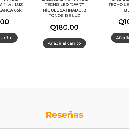
 4 ½» LUZ
TECHO LED 12W 7″
TECHO LE
LANCA 65k
NÍQUEL SATINADO, 3
B
TONOS DE LUZ
.00
Q
1
Q
180.00
carrito
Añadir
Añadir al carrito
Reseñas