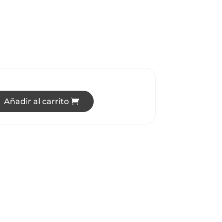
Añadir al carrito
RA DE TECHO LED 45W CIRCULOS, LUZ NEUTRA cantidad