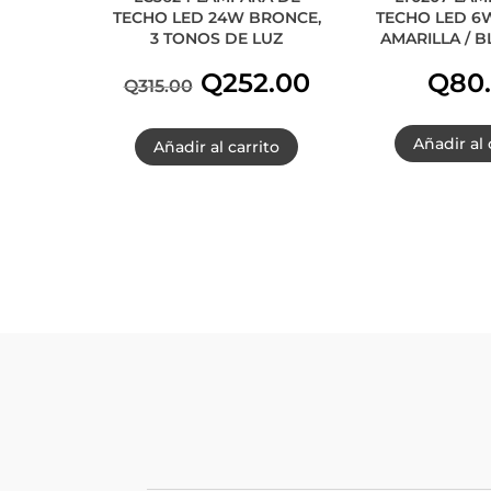
TECHO LED 24W BRONCE,
TECHO LED 6W
3 TONOS DE LUZ
AMARILLA / B
El
El
Q
252.00
Q
80
Q
315.00
precio
precio
Añadir al 
Añadir al carrito
original
actual
era:
es:
Q315.00.
Q252.00.