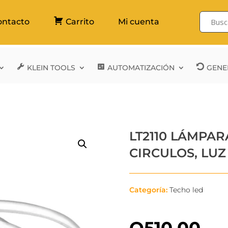
ontacto
Carrito
Mi cuenta
KLEIN TOOLS
AUTOMATIZACIÓN
GENE
LT2110 LÁMPAR
CIRCULOS, LU
Categoría:
Techo led
Q
510.00