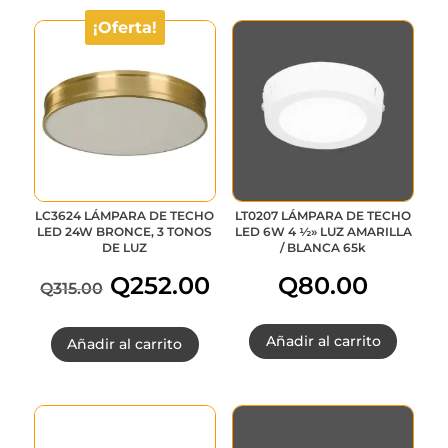
¡Oferta!
LC3624 LÁMPARA DE TECHO
LT0207 LÁMPARA DE TECHO
LED 24W BRONCE, 3 TONOS
LED 6W 4 ½» LUZ AMARILLA
DE LUZ
/ BLANCA 65k
Q
252.00
Q
80.00
Q
315.00
El
El
Añadir al carrito
Añadir al carrito
precio
precio
original
actual