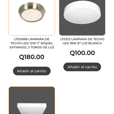
era:
es:
Q315.00.
Q252.00.
LT0208B LÁMPARA DE
LT0212 LÁMPARA DE TECHO
TECHO LED 12W 7″ NÍQUEL
LED 18W 8” LUZ BLANCA
SATINADO, 3 TONOS DE LUZ
Q
100.00
Q
180.00
Añadir al carrito
Añadir al carrito