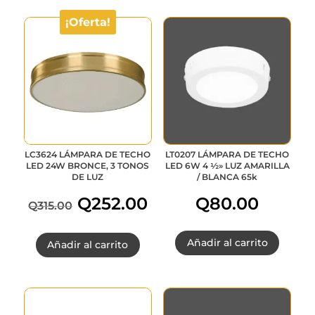
¡Oferta!
LC3624 LÁMPARA DE TECHO
LT0207 LÁMPARA DE TECHO
LED 24W BRONCE, 3 TONOS
LED 6W 4 ½» LUZ AMARILLA
DE LUZ
/ BLANCA 65k
Q
252.00
Q
80.00
Q
315.00
El
El
Añadir al carrito
Añadir al carrito
precio
precio
original
actual