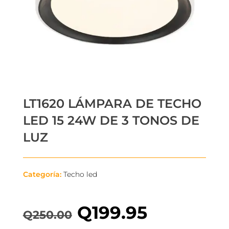
LT1620 LÁMPARA DE TECHO
LED 15 24W DE 3 TONOS DE
LUZ
Categoría:
Techo led
Q
199.95
Q
250.00
El
El