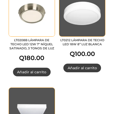
era:
es:
Q315.00.
Q252.00.
LT0208B LÁMPARA DE
LT0212 LÁMPARA DE TECHO
TECHO LED 12W 7″ NÍQUEL
LED 18W 8” LUZ BLANCA
SATINADO, 3 TONOS DE LUZ
Q
100.00
Q
180.00
Añadir al carrito
Añadir al carrito