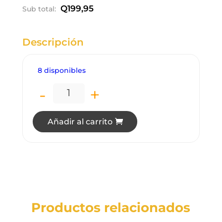
precio
precio
Q
199,95
Sub total:
original
actual
era:
es:
Q250.00.
Q199.95
Descripción
8 disponibles
-
+
LT1620 LÁMPARA DE TECHO LED 15 24W
Añadir al carrito
Productos relacionados