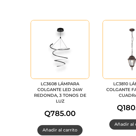
LC3608 LÁMPARA
LC3810 L
COLGANTE LED 24W
COLGANTE F
REDONDA, 3 TONOS DE
CUADR
LUZ
Q
180
Q
785.00
Añadir al 
Añadir al carrito