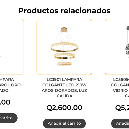
Productos relacionados
ÁMPARA
LC3901 LAMPARA
LC5605
AROL ORO
COLGANTE LED 210W
COLGAN
ADO
AROS DORADOS, LUZ
VIDRIO
CÁLIDA
C
.00
Q
2,600.00
Q
5,
carrito
Añadir al carrito
Añadir