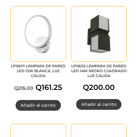
LP0601 LÁMPARA DE PARED
LP0602 LÁMPARA DE PARED
LED 12W BLANCA, LUZ
LED 14W NEGRO CUADRADO
CÁLIDA
LUZ CÁLIDA
Q
161.25
Q
200.00
Q
215.00
El
El
Añadir al carrito
Añadir al carrito
precio
precio
original
actual