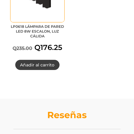
LP0618 LÁMPARA DE PARED
LED 8W ESCALON, LUZ
CÁLIDA
Q
176.25
Q
235.00
El
El
Añadir al carrito
precio
precio
original
actual
era:
es:
Q235.00.
Q176.25.
Reseñas