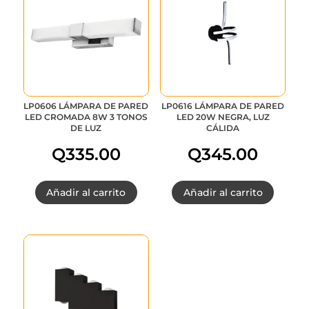
era:
es:
Q215.00.
Q161.25.
LP0606 LÁMPARA DE PARED
LP0616 LÁMPARA DE PARED
LED CROMADA 8W 3 TONOS
LED 20W NEGRA, LUZ
DE LUZ
CÁLIDA
Q
335.00
Q
345.00
Añadir al carrito
Añadir al carrito