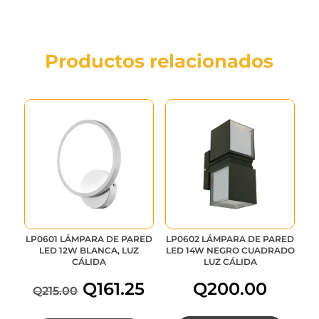
Productos relacionados
LP0601 LÁMPARA DE PARED
LP0602 LÁMPARA DE PARED
LED 12W BLANCA, LUZ
LED 14W NEGRO CUADRADO
CÁLIDA
LUZ CÁLIDA
Q
161.25
Q
200.00
Q
215.00
El
El