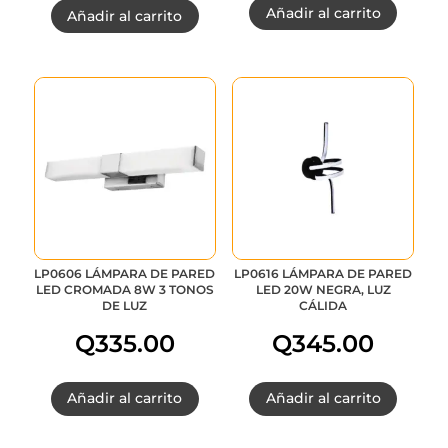
Añadir al carrito
Añadir al carrito
precio
precio
original
actual
era:
es:
Q215.00.
Q161.25.
LP0606 LÁMPARA DE PARED
LP0616 LÁMPARA DE PARED
LED CROMADA 8W 3 TONOS
LED 20W NEGRA, LUZ
DE LUZ
CÁLIDA
Q
335.00
Q
345.00
Añadir al carrito
Añadir al carrito