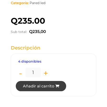
Categoría:
Pared led
Q
235.00
Q
235,00
Sub total:
Descripción
4 disponibles
-
+
LP2907 LÁMPARA DE PARED EXTERIOR 
Añadir al carrito