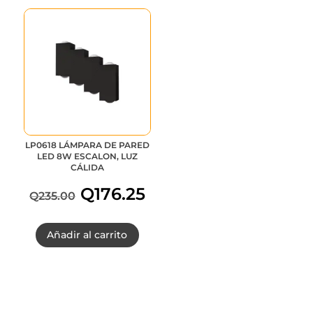
LP0618 LÁMPARA DE PARED
LED 8W ESCALON, LUZ
CÁLIDA
Q
176.25
Q
235.00
El
El
Añadir al carrito
precio
precio
original
actual
era:
es: