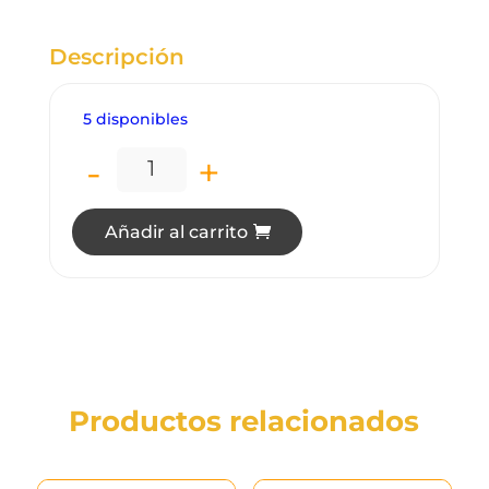
original
actual
era:
es:
Q295.00.
Q214.50
Descripción
5 disponibles
-
+
LP1509 LÁMPARA DE PARED ARBOTANTE
Añadir al carrito
Productos relacionados