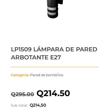
LP1509 LÁMPARA DE PARED
ARBOTANTE E27
Categoría:
Pared de bombillos
Q
214.50
Q
295.00
El
El
precio
precio
Q
214,50
Sub total: