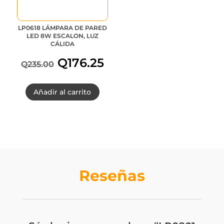
LP0618 LÁMPARA DE PARED
LED 8W ESCALON, LUZ
CÁLIDA
Q
176.25
Q
235.00
El
El
Añadir al carrito
precio
precio
original
actual
era:
es:
Q235.00.
Q176.25.
Reseñas