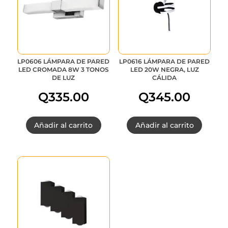
Q215.00.
Q161.25.
LP0606 LÁMPARA DE PARED
LP0616 LÁMPARA DE PARED
LED CROMADA 8W 3 TONOS
LED 20W NEGRA, LUZ
DE LUZ
CÁLIDA
Q
335.00
Q
345.00
Añadir al carrito
Añadir al carrito