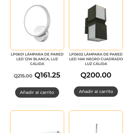
LP0601 LÁMPARA DE PARED
LP0602 LÁMPARA DE PARED
LED 12W BLANCA, LUZ
LED 14W NEGRO CUADRADO
CÁLIDA
LUZ CÁLIDA
Q
161.25
Q
200.00
Q
215.00
El
El
Añadir al carrito
Añadir al carrito
precio
precio
original
actual
era:
es: