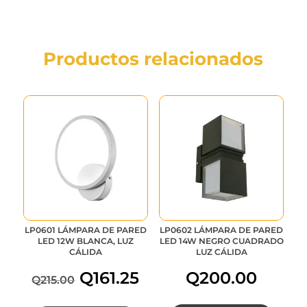
Productos relacionados
LP0601 LÁMPARA DE PARED
LP0602 LÁMPARA DE PARED
LED 12W BLANCA, LUZ
LED 14W NEGRO CUADRADO
CÁLIDA
LUZ CÁLIDA
Q
161.25
Q
200.00
Q
215.00
El
El