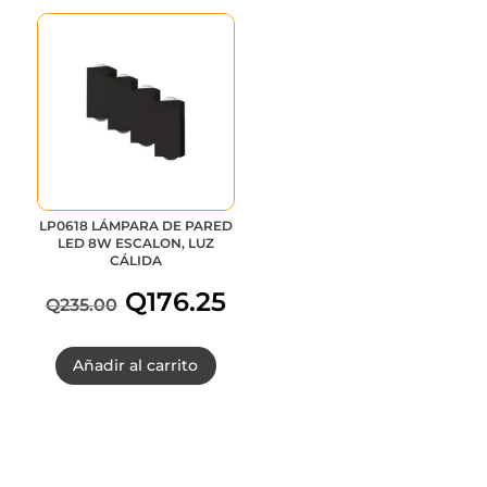
LP0618 LÁMPARA DE PARED
LED 8W ESCALON, LUZ
CÁLIDA
Q
176.25
Q
235.00
El
El
Añadir al carrito
precio
precio
original
actual
era:
es: