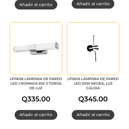
Añadir al carrito
Añadir al carrito
precio
precio
original
actual
era:
es:
Q215.00.
Q161.25.
LP0606 LÁMPARA DE PARED
LP0616 LÁMPARA DE PARED
LED CROMADA 8W 3 TONOS
LED 20W NEGRA, LUZ
DE LUZ
CÁLIDA
Q
335.00
Q
345.00
Añadir al carrito
Añadir al carrito