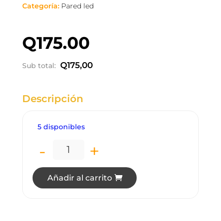
Categoría:
Pared led
Q
175.00
Q
175,00
Sub total:
Descripción
5 disponibles
-
+
LP0628 LÁMPARA DE PARED LED 8W CUR
Añadir al carrito