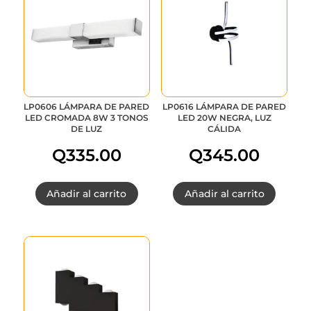
era:
es:
Q215.00.
Q161.25.
LP0606 LÁMPARA DE PARED
LP0616 LÁMPARA DE PARED
LED CROMADA 8W 3 TONOS
LED 20W NEGRA, LUZ
DE LUZ
CÁLIDA
Q
335.00
Q
345.00
Añadir al carrito
Añadir al carrito