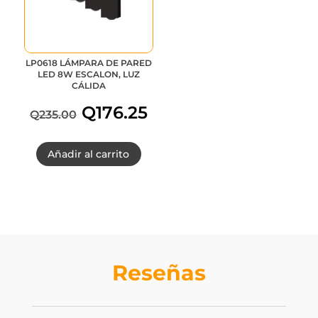
LP0618 LÁMPARA DE PARED
LED 8W ESCALON, LUZ
CÁLIDA
Q
176.25
Q
235.00
El
El
Añadir al carrito
precio
precio
original
actual
era:
es:
Q235.00.
Q176.25.
Reseñas