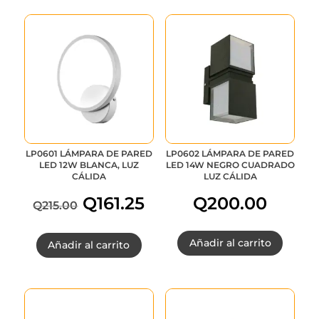
LP0601 LÁMPARA DE PARED
LP0602 LÁMPARA DE PARED
LED 12W BLANCA, LUZ
LED 14W NEGRO CUADRADO
CÁLIDA
LUZ CÁLIDA
Q
161.25
Q
200.00
Q
215.00
El
El
Añadir al carrito
Añadir al carrito
precio
precio
original
actual