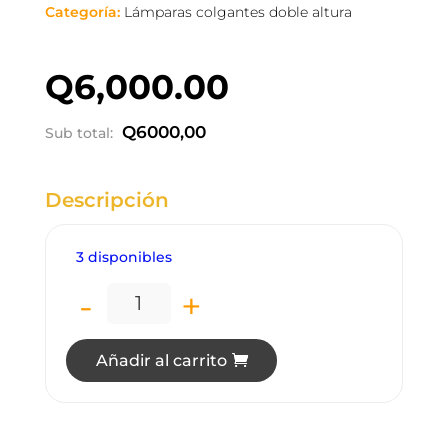
Categoría:
Lámparas colgantes doble altura
Q
6,000.00
Q
6000,00
Sub total:
Descripción
3 disponibles
-
+
LC5864 LÁMPARA COLGANTE DOBLE ALT
Añadir al carrito