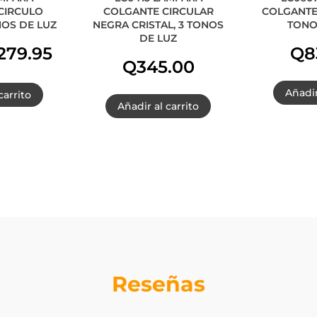
CIRCULO
COLGANTE CIRCULAR
COLGANTE 
NOS DE LUZ
NEGRA CRISTAL, 3 TONOS
TONO
DE LUZ
El
279.95
Q
8
Q
345.00
ecio
precio
Añadir
carrito
Añadir al carrito
iginal
actual
a:
es:
350.00.
Q279.95.
Reseñas