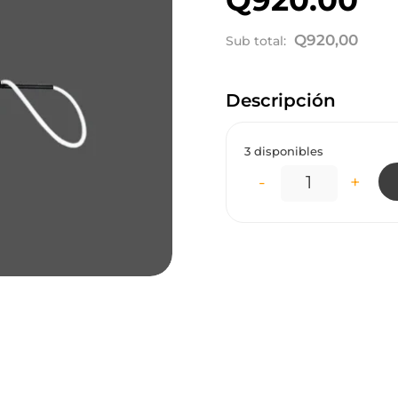
Q
920,00
Sub total:
Descripción
3 disponibles
-
+
LC5812 LÁMPA