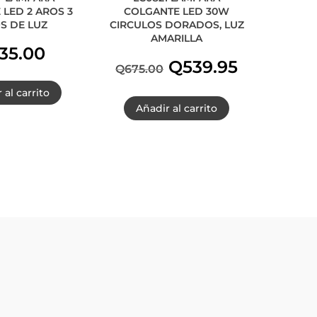
LED 2 AROS 3
COLGANTE LED 30W
S DE LUZ
CIRCULOS DORADOS, LUZ
AMARILLA
35.00
El
El
Q
539.95
Q
675.00
 al carrito
precio
precio
Añadir al carrito
original
actual
era:
es:
Q675.00.
Q539.95.