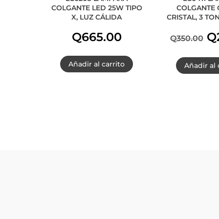
COLGANTE LED 25W TIPO
COLGANTE 
X, LUZ CÁLIDA
CRISTAL, 3 TO
El
Q
665.00
Q
Q
350.00
pr
Añadir al carrito
Añadir al 
or
er
Q