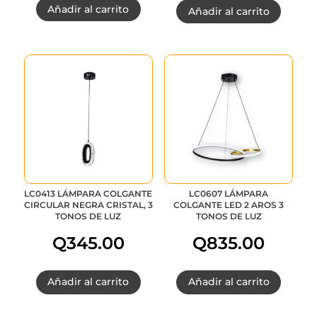
Añadir al carrito
Añadir al carrito
precio
p
original
a
era:
e
Q350.00.
Q
LC0413 LÁMPARA COLGANTE
LC0607 LÁMPARA
CIRCULAR NEGRA CRISTAL, 3
COLGANTE LED 2 AROS 3
TONOS DE LUZ
TONOS DE LUZ
Q
345.00
Q
835.00
Añadir al carrito
Añadir al carrito