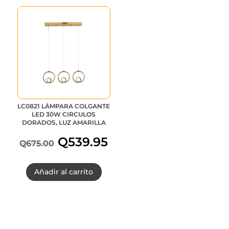
LC0821 LÁMPARA COLGANTE
LED 30W CIRCULOS
DORADOS, LUZ AMARILLA
Q
539.95
Q
675.00
El
El
Añadir al carrito
precio
precio
original
actual
era:
es: