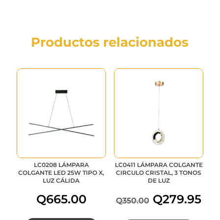
Productos relacionados
LC0208 LÁMPARA
LC0411 LÁMPARA COLGANTE
COLGANTE LED 25W TIPO X,
CIRCULO CRISTAL, 3 TONOS
LUZ CÁLIDA
DE LUZ
Q
665.00
Q
279.95
Q
350.00
El
E