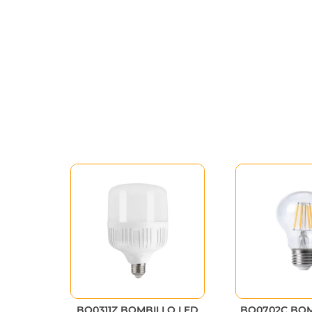
BO0311Z BOMBILLO LED
BO0702C BO