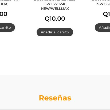
LIDA
5W E27 65K
9W 65
NEW/WELLMAX
.00
Q
Q
10.00
carrito
Añadir
Añadir al carrito
Reseñas