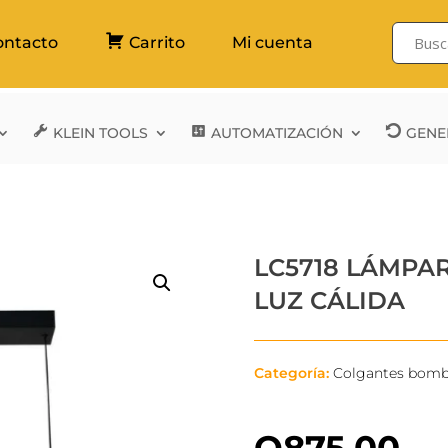
ontacto
Carrito
Mi cuenta
KLEIN TOOLS
AUTOMATIZACIÓN
GENE
LC5718 LÁMPA
LUZ CÁLIDA
Categoría:
Colgantes bombi
Q
875.00