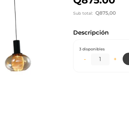
Q
875,00
Sub total:
Descripción
3 disponibles
-
+
LC5718 LÁMPA