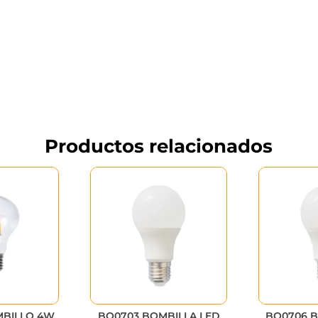
Productos relacionados
MBILLO 4W
BO0703 BOMBILLA LED
BO0706 B