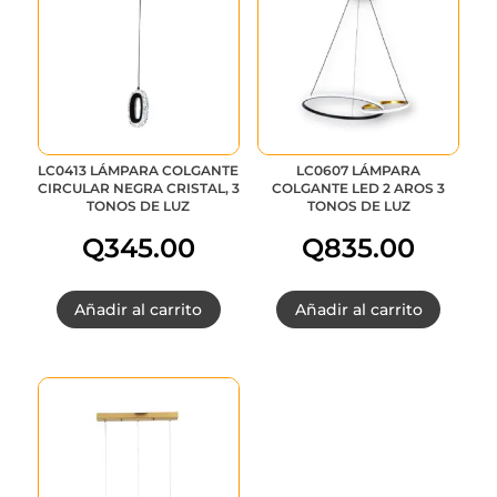
era:
e
Q350.00.
Q
LC0413 LÁMPARA COLGANTE
LC0607 LÁMPARA
CIRCULAR NEGRA CRISTAL, 3
COLGANTE LED 2 AROS 3
TONOS DE LUZ
TONOS DE LUZ
Q
345.00
Q
835.00
Añadir al carrito
Añadir al carrito