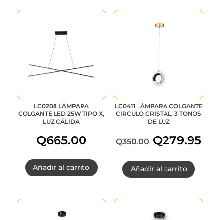
LC0208 LÁMPARA
LC0411 LÁMPARA COLGANTE
COLGANTE LED 25W TIPO X,
CIRCULO CRISTAL, 3 TONOS
LUZ CÁLIDA
DE LUZ
Q
665.00
Q
279.95
Q
350.00
El
E
Añadir al carrito
Añadir al carrito
precio
p
original
a