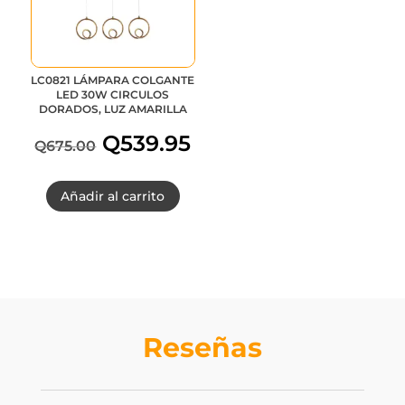
LC0821 LÁMPARA COLGANTE
LED 30W CIRCULOS
DORADOS, LUZ AMARILLA
Q
539.95
Q
675.00
El
El
Añadir al carrito
precio
precio
original
actual
era:
es:
Q675.00.
Q539.95.
Reseñas