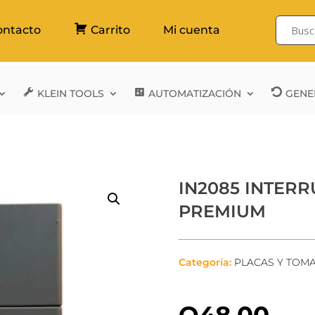
ontacto
Carrito
Mi cuenta
KLEIN TOOLS
AUTOMATIZACIÓN
GENE
IN2085 INTERR
PREMIUM
Categoría:
PLACAS Y TOM
Q
48.00