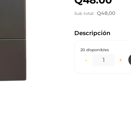
Q
48,00
Sub total:
Descripción
20 disponibles
-
+
IN2085 INTE