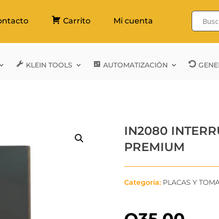
ontacto
Carrito
Mi cuenta
KLEIN TOOLS
AUTOMATIZACIÓN
GENE
IN2080 INTERR
PREMIUM
Categoría:
PLACAS Y TOM
Q
35.00