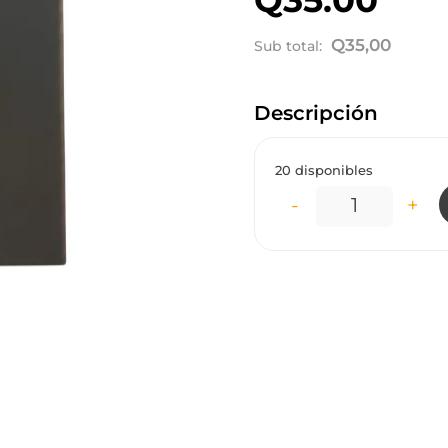
Q
35,00
Sub total:
Descripción
20 disponibles
-
+
IN2080 INTE