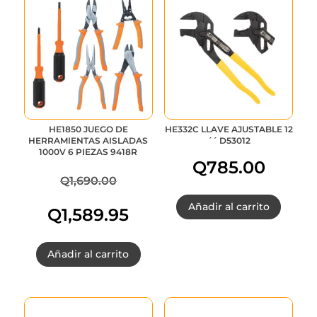
HE1850 JUEGO DE
HE332C LLAVE AJUSTABLE 12
HERRAMIENTAS AISLADAS
´´ D53012
1000V 6 PIEZAS 9418R
Q
785.00
Q
1,690.00
El
Añadir al carrito
Q
1,589.95
precio
El
Añadir al carrito
original
precio
era:
actual