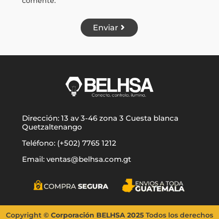
comente.
Enviar
Dirección: 13 av 3-46 zona 3 Cuesta blanca
Quetzaltenango
Teléfono: (+502) 7765 1212
Email: ventas@belhsa.com.gt
Copyright
©
Corporación BELHSA
2025
Todos los d
erechos