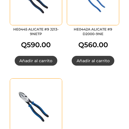
HE0445 ALICATE #9 J213-
HE0442A ALICATE #9
9NETP
D2000-9NE
Q
590.00
Q
560.00
Añadir al carrito
Añadir al carrito