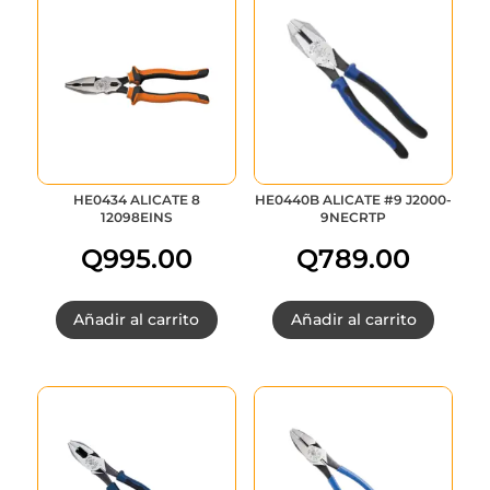
HE0434 ALICATE 8
HE0440B ALICATE #9 J2000-
12098EINS
9NECRTP
Q
995.00
Q
789.00
Añadir al carrito
Añadir al carrito