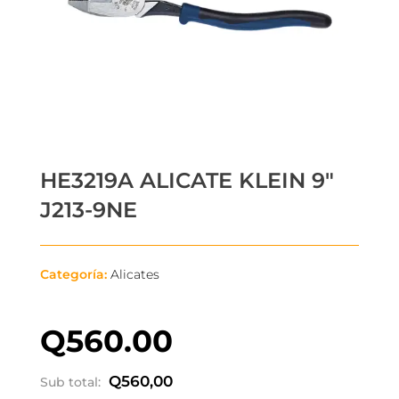
HE3219A ALICATE KLEIN 9″
J213-9NE
Categoría:
Alicates
Q
560.00
Q
560,00
Sub total: