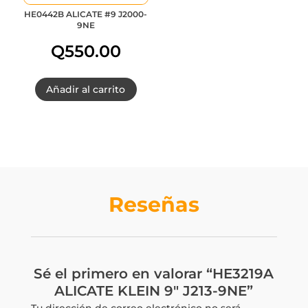
HE0442B ALICATE #9 J2000-
9NE
Q
550.00
Añadir al carrito
Reseñas
Sé el primero en valorar “HE3219A
ALICATE KLEIN 9″ J213-9NE”
Tu dirección de correo electrónico no será