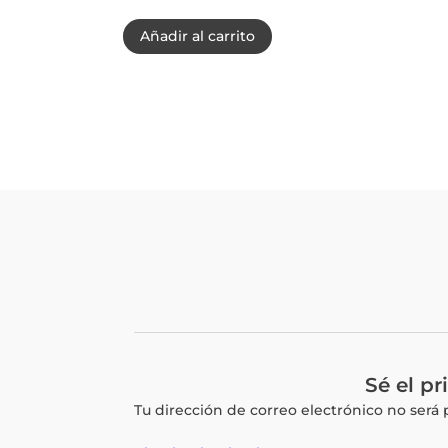
original
precio
Añadir al carrito
era:
actual
Q1,690.00.
es:
Q1,589.95.
Sé el p
Tu dirección de correo electrónico no será 