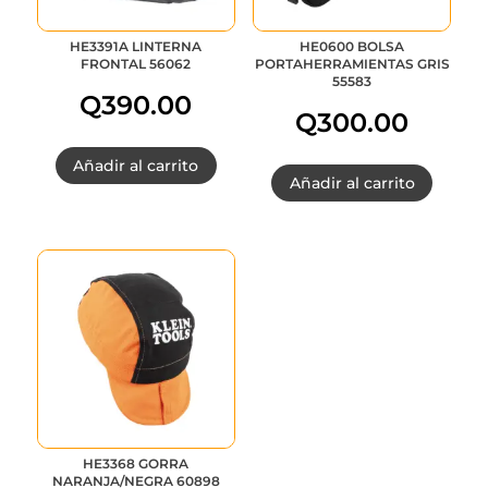
HE3391A LINTERNA
HE0600 BOLSA
FRONTAL 56062
PORTAHERRAMIENTAS GRIS
55583
Q
390.00
Q
300.00
Añadir al carrito
Añadir al carrito
HE3368 GORRA
NARANJA/NEGRA 60898