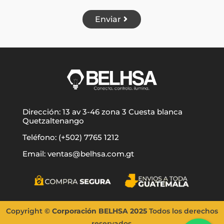
Enviar
Dirección: 13 av 3-46 zona 3 Cuesta blanca
Quetzaltenango
Teléfono: (+502) 7765 1212
Email: ventas@belhsa.com.gt
Copyright
©
Corporación BELHSA
2025
Todos los d
erechos
reservados.