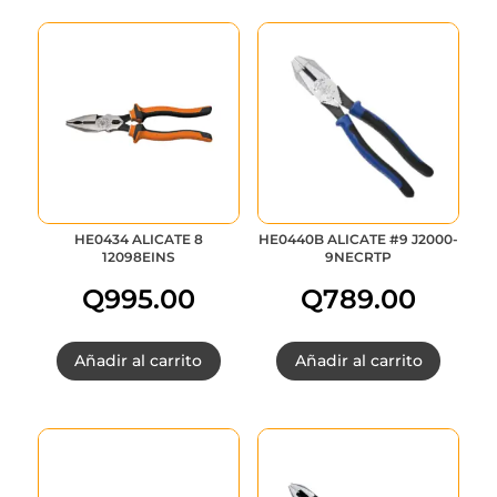
HE0434 ALICATE 8
HE0440B ALICATE #9 J2000-
12098EINS
9NECRTP
Q
995.00
Q
789.00
Añadir al carrito
Añadir al carrito