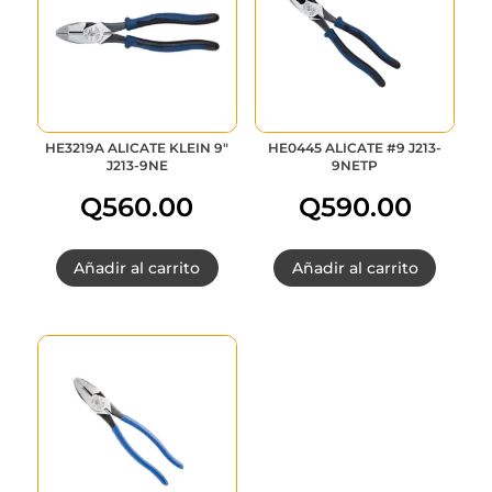
HE3219A ALICATE KLEIN 9″
HE0445 ALICATE #9 J213-
J213-9NE
9NETP
Q
560.00
Q
590.00
Añadir al carrito
Añadir al carrito